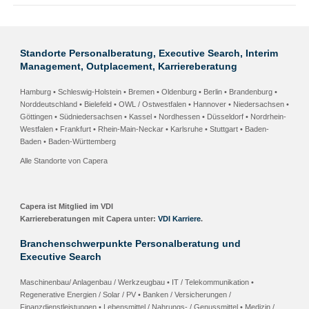
Standorte Personalberatung, Executive Search, Interim
Management, Outplacement, Karriereberatung
Hamburg • Schleswig-Holstein
•
Bremen • Oldenburg
•
Berlin • Brandenburg
•
Norddeutschland •
Bielefeld • OWL / Ostwestfalen
•
Hannover • Niedersachsen
•
Göttingen • Südniedersachsen
•
Kassel • Nordhessen
• Düsseldorf • Nordrhein-
Westfalen •
Frankfurt • Rhein-Main-Neckar
•
Karlsruhe
•
Stuttgart
•
Baden-
Baden
• Baden-Württemberg
Alle Standorte von Capera
Capera ist Mitglied im VDI
Karriereberatungen mit Capera unter:
VDI Karriere
.
Branchenschwerpunkte Personalberatung und
Executive Search
Maschinenbau/ Anlagenbau / Werkzeugbau • IT / Telekommunikation •
Regenerative Energien / Solar / PV • Banken / Versicherungen /
Finanzdienstleistungen • Lebensmittel / Nahrungs- / Genussmittel • Medizin /