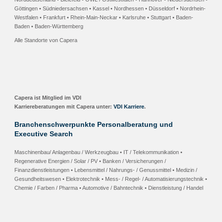
Göttingen • Südniedersachsen
•
Kassel • Nordhessen
• Düsseldorf • Nordrhein-
Westfalen •
Frankfurt • Rhein-Main-Neckar
•
Karlsruhe
•
Stuttgart
•
Baden-
Baden
• Baden-Württemberg
Alle Standorte von Capera
Capera ist Mitglied im VDI
Karriereberatungen mit Capera unter:
VDI Karriere
.
Branchenschwerpunkte Personalberatung und
Executive Search
Maschinenbau/ Anlagenbau / Werkzeugbau • IT / Telekommunikation •
Regenerative Energien / Solar / PV • Banken / Versicherungen /
Finanzdienstleistungen • Lebensmittel / Nahrungs- / Genussmittel • Medizin /
Gesundheitswesen • Elektrotechnik • Mess- / Regel- / Automatisierungstechnik •
Chemie / Farben / Pharma • Automotive / Bahntechnik • Dienstleistung / Handel