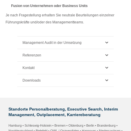
Fusion von Unternehmen oder Business Units
Je nach Fragestellung erhalten Sie neutrale Beurteilungen einzelner
Führungskräfte und/oder des Managementteams.
Management Audit in der Umsetzung
Referenzen
Kontakt
Downloads
Standorte Personalberatung, Executive Search, Interim
Management, Outplacement, Karriereberatung
Hamburg • Schleswig-Holstein
•
Bremen • Oldenburg
•
Berlin • Brandenburg
•
Norddeutschland •
Bielefeld • OWL / Ostwestfalen
•
Hannover • Niedersachsen
•