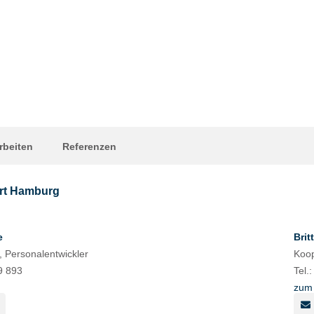
rbeiten
Referenzen
rt Hamburg
e
Brit
, Personalentwickler
Koop
9 893
Tel.
zum 