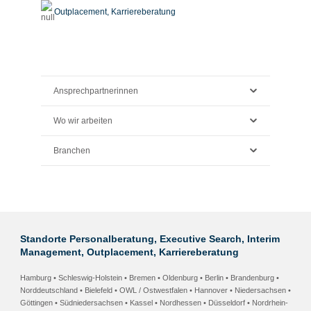
Outplacement,
Karriereberatung
Ansprechpartnerinnen
Wo wir arbeiten
Branchen
Standorte Personalberatung, Executive Search, Interim
Management, Outplacement, Karriereberatung
Hamburg • Schleswig-Holstein
•
Bremen • Oldenburg
•
Berlin • Brandenburg
•
Norddeutschland •
Bielefeld • OWL / Ostwestfalen
•
Hannover • Niedersachsen
•
Göttingen • Südniedersachsen
•
Kassel • Nordhessen
• Düsseldorf • Nordrhein-