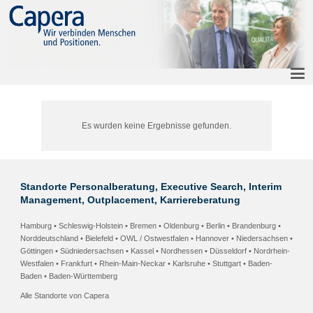
Es wurden keine Ergebnisse gefunden.
Standorte Personalberatung, Executive Search, Interim
Management, Outplacement, Karriereberatung
Hamburg • Schleswig-Holstein
•
Bremen • Oldenburg
•
Berlin • Brandenburg
•
Norddeutschland •
Bielefeld • OWL / Ostwestfalen
•
Hannover • Niedersachsen
•
Göttingen • Südniedersachsen
•
Kassel • Nordhessen
• Düsseldorf • Nordrhein-
Westfalen •
Frankfurt • Rhein-Main-Neckar
•
Karlsruhe
•
Stuttgart
•
Baden-
Baden
• Baden-Württemberg
Alle Standorte von Capera