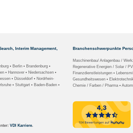
Search, Interim Management,
Branchenschwerpunkte Perso
Maschinenbau/ Anlagenbau / Werkz
nburg
•
Berlin • Brandenburg
•
Regenerative Energien / Solar / PV
len
•
Hannover • Niedersachsen
•
Finanzdienstleistungen • Lebensmit
hessen
• Düsseldorf • Nordrhein-
Gesundheitswesen • Elektrotechnik
rlsruhe
•
Stuttgart
•
Baden-Baden
•
Chemie / Farben / Pharma • Automo
unter:
VDI Karriere
.