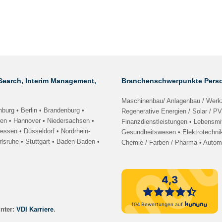
Search, Interim Management,
Branchenschwerpunkte Perso
Maschinenbau/ Anlagenbau / Werkz
nburg
•
Berlin • Brandenburg
•
Regenerative Energien / Solar / PV
len
•
Hannover • Niedersachsen
•
Finanzdienstleistungen • Lebensmit
hessen
• Düsseldorf • Nordrhein-
Gesundheitswesen • Elektrotechnik
rlsruhe
•
Stuttgart
•
Baden-Baden
•
Chemie / Farben / Pharma • Automo
unter:
VDI Karriere
.