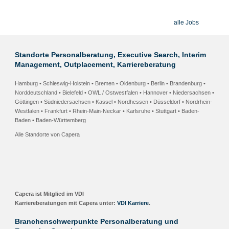
alle Jobs
Standorte Personalberatung, Executive Search, Interim
Management, Outplacement, Karriereberatung
Hamburg • Schleswig-Holstein
•
Bremen • Oldenburg
•
Berlin • Brandenburg
•
Norddeutschland •
Bielefeld • OWL / Ostwestfalen
•
Hannover • Niedersachsen
•
Göttingen • Südniedersachsen
•
Kassel • Nordhessen
• Düsseldorf • Nordrhein-
Westfalen •
Frankfurt • Rhein-Main-Neckar
•
Karlsruhe
•
Stuttgart
•
Baden-
Baden
• Baden-Württemberg
Alle Standorte von Capera
Capera ist Mitglied im VDI
Karriereberatungen mit Capera unter:
VDI Karriere
.
Branchenschwerpunkte Personalberatung und