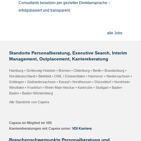
Consultants besetzen per gezielter Direktansprache –
erfolgsbasiert und transparent.
alle Jobs
Standorte Personalberatung, Executive Search, Interim
Management, Outplacement, Karriereberatung
Hamburg • Schleswig-Holstein
•
Bremen • Oldenburg
•
Berlin • Brandenburg
•
Norddeutschland •
Bielefeld • OWL / Ostwestfalen
•
Hannover • Niedersachsen
•
Göttingen • Südniedersachsen
•
Kassel • Nordhessen
• Düsseldorf • Nordrhein-
Westfalen •
Frankfurt • Rhein-Main-Neckar
•
Karlsruhe
•
Stuttgart
•
Baden-
Baden
• Baden-Württemberg
Alle Standorte von Capera
Capera ist Mitglied im VDI
Karriereberatungen mit Capera unter:
VDI Karriere
.
Branchenschwerpunkte Personalberatung und